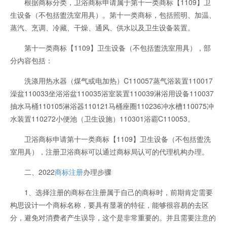
根据商标分类，卫浴商标申请属于第十一类商标【1109】卫
生设备（不包括盥洗室用具）。第十一类商标，包括照明、加温、
蒸汽、烹调、冷藏、干燥、通风、供水以及卫生设备装置。
第十一类商标【1109】卫生设备（不包括盥洗室用具），部
分内容包括：
洗涤用热水器（煤气或电加热）C110057蒸气浴装置110017
澡盆110033坐浴浴盆110035浴室装置110039淋浴用设备110037
抽水马桶110105淋浴器110121马桶座圈110236冲水槽110075冲
水装置110272小便池（卫生设施）110301浴霸C110053。
卫浴商标申请第十一类商标【1109】卫生设备（不包括盥洗
室用具），注册卫浴商标可以通过商标局认可的代理机构办理。
二、2022
商标注册
办理步骤
1、选择注册的商标在注册属于自己的商标时，前期肯定需要
构思设计一个商标名称，要具有显著的特征，能够很容易的去区
分，避免对消费者产生误导，这个是非常重要的。并且需要注意的